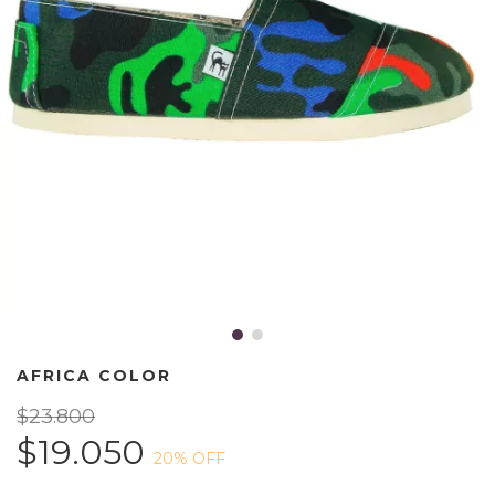
AFRICA COLOR
$23.800
$19.050
20
% OFF