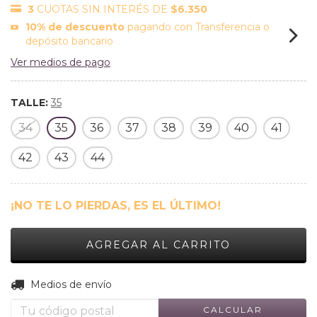
3
CUOTAS SIN INTERÉS DE
$6.350
10% de descuento
pagando con Transferencia o
depósito bancario
Ver medios de pago
TALLE:
35
34
35
36
37
38
39
40
41
42
43
44
¡NO TE LO PIERDAS, ES EL ÚLTIMO!
CAMBIAR CP
Entregas para el CP:
Medios de envío
CALCULAR