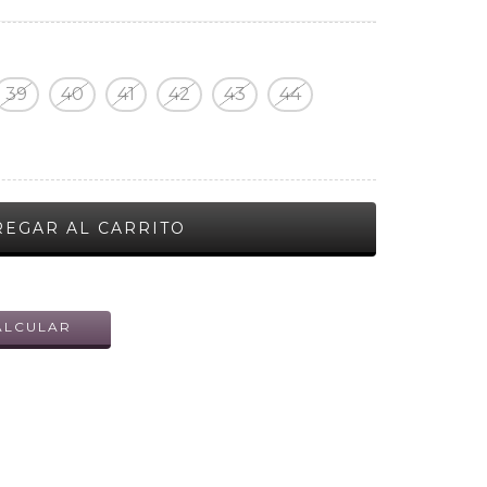
39
40
41
42
43
44
CAMBIAR CP
ALCULAR