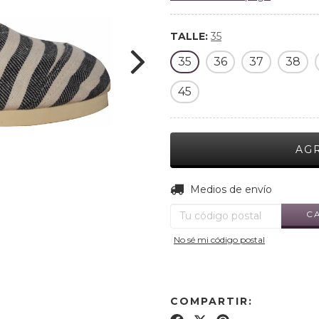
TALLE:
35
35
36
37
38
45
Entregas para el CP:
Medios de envío
C
No sé mi código postal
COMPARTIR: