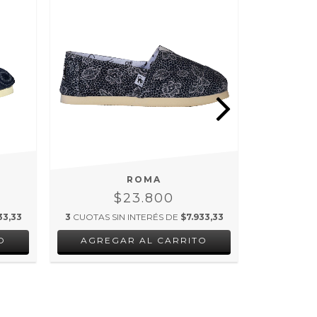
ROMA
$23.800
33,33
3
CUOTAS SIN INTERÉS DE
$7.933,33
3
CUOTAS S
O
AGREGAR AL CARRITO
AGRE