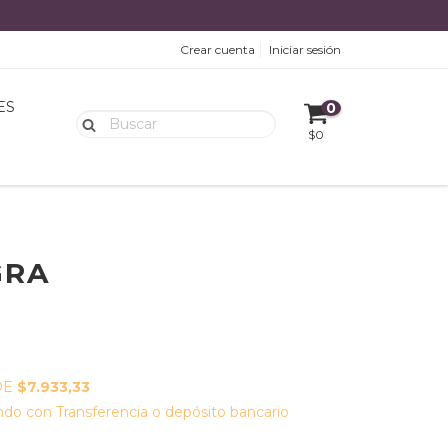
Crear cuenta
Iniciar sesión
ES
0
$0
GRA
DE
$7.933,33
do con Transferencia o depósito bancario