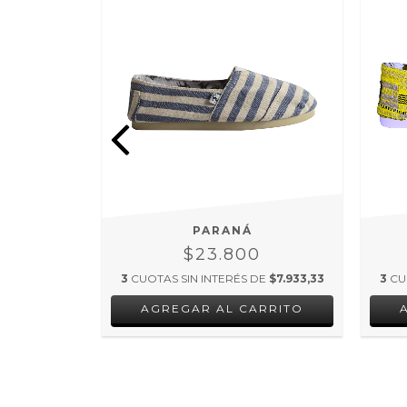
PARANÁ
0
$23.800
 DE
$8.100
3
CUOTAS SIN INTERÉS DE
$7.933,33
3
CU
RRITO
AGREGAR AL CARRITO